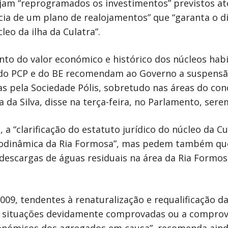
jam “reprogramados os investimentos” previstos até 
ncia de um plano de realojamentos” que “garanta o di
cleo da ilha da Culatra”.
o do valor económico e histórico dos núcleos habita
 do PCP e do BE recomendam ao Governo a suspensã
as pela Sociedade Pólis, sobretudo nas áreas do con
 da Silva, disse na terça-feira, no Parlamento, sere
a “clarificação do estatuto jurídico do núcleo da Cu
rodinâmica da Ria Formosa”, mas pedem também que 
as descargas de águas residuais na área da Ria Form
009, tendentes à renaturalização e requalificação da
s situações devidamente comprovadas ou a comprova