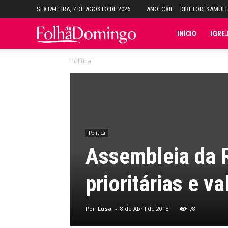
SEXTA-FEIRA, 7 DE AGOSTO DE 2026
ANO: CXII
DIRETOR: SAMUE
Folha
INÍCIO
IGRE
Política
do
Domingo
Política
Assembleia da 
prioritárias e 
Por
Lusa
-
8 de Abril de 2015
78