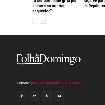
“a solidariedade grita por
Algarve par
socorro no interior
da Repúblic
esquecido”
Contato:
folha.domingo@diocese-algarve.pt