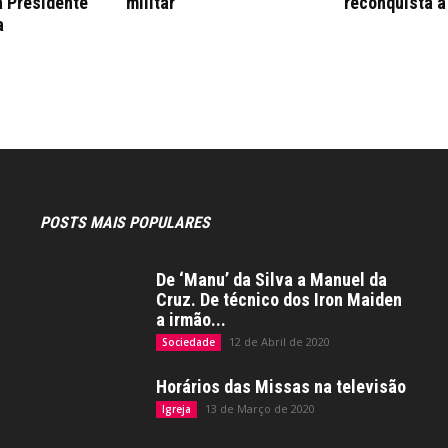
a Presidente
militar
reconquista a
a
POSTS MAIS POPULARES
De ‘Manu’ da Silva a Manuel da
Cruz. De técnico dos Iron Maiden
a irmão...
12 de Abril de 2020
Sociedade
Horários das Missas na televisão
13 de Março de 2020
Igreja