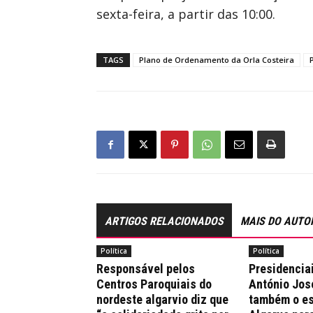
sexta-feira, a partir das 10:00.
TAGS
Plano de Ordenamento da Orla Costeira
ARTIGOS RELACIONADOS
MAIS DO AUTO
Política
Política
Responsável pelos
Presidencia
Centros Paroquiais do
António Jos
nordeste algarvio diz que
também o es