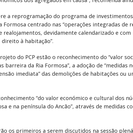
onómicos dos agregados em causa”, recomenda ainda
re a reprogramação do programa de investimentos”,
 Ria Formosa centrado nas “operações integradas de r
de realojamentos, devidamente calendarizado e com 
direito à habitação”.
rojeto do PCP estão o reconhecimento do “valor soci
as barreira da Ria Formosa”, a adoção de “medidas n
pensão imediata” das demolições de habitações ou 
onhecimento “do valor económico e cultural dos núc
rmosa e na península do Ancão”, através de medidas 
rão os primeiros a serem discutidos na sessão plen