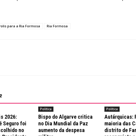
Polis para a Ria Formosa
Ria Formosa
R
Política
Política
is 2026:
Bispo do Algarve critica
Autárquicas:
é Seguro foi
no Dia Mundial da Paz
maioria das 
colhido no
aumento da despesa
distrito de Fa