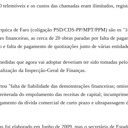
10 telemóveis e os custos das chamadas eram ilimitados, regi
árquica de Faro (coligação PSD/CDS-PP/MPT/PPM) são os "18 
 financeiras, as cerca de 20 obras paradas por falta de paga
 e falta de pagamento de quotizações junto de várias entidad
edidas que agora vai adoptar deveriam ter sido tomadas pelo 
calização da Inspecção-Geral de Finanças.
ctou "falta de fiabilidade das demonstrações financeiras; omi
reiterada do empolamento das receitas de capital; incumprimen
gamento da dívida comercial de curto prazo e ultrapassagem 
ças foi elaborado em Junho de 2009, mas o secretário de Est