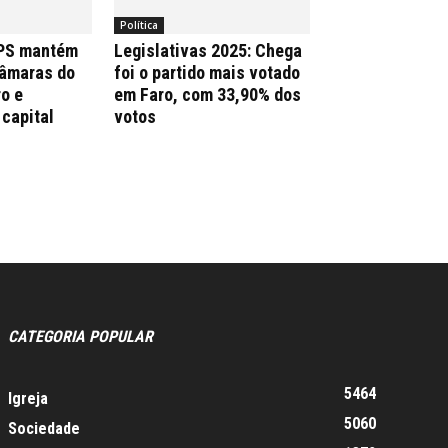
Política
 PS mantém
Legislativas 2025: Chega
Câmaras do
foi o partido mais votado
ro e
em Faro, com 33,90% dos
 capital
votos
CATEGORIA POPULAR
5464
Igreja
5060
Sociedade