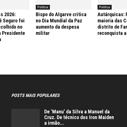
Política
Política
is 2026:
Bispo do Algarve critica
Autárquicas:
é Seguro foi
no Dia Mundial da Paz
maioria das 
colhido no
aumento da despesa
distrito de Fa
a Presidente
militar
reconquista a
a
POSTS MAIS POPULARES
De ‘Manu’ da Silva a Manuel da
Cruz. De técnico dos Iron Maiden
a irmão...