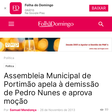
Folha do Domingo
BAIXAR
✕
GRÁTIS
Na Google Play
Política
Política
Assembleia Municipal de
Portimão apela à demissão
de Pedro Nunes e aprova
moção
89
Por
Samuel Mendonça
-
26 de Novembro de 2013