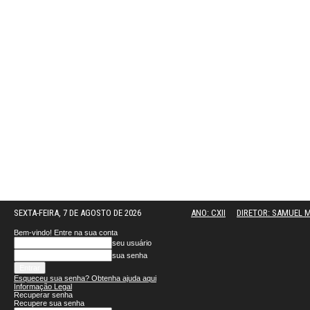
SEXTA-FEIRA, 7 DE AGOSTO DE 2026
ANO: CXII
DIRETOR: SAMUEL
Bem-vindo! Entre na sua conta
seu usuário
sua senha
Esqueceu sua senha? Obtenha ajuda aqui
Informação Legal
Recuperar senha
Recupere sua senha