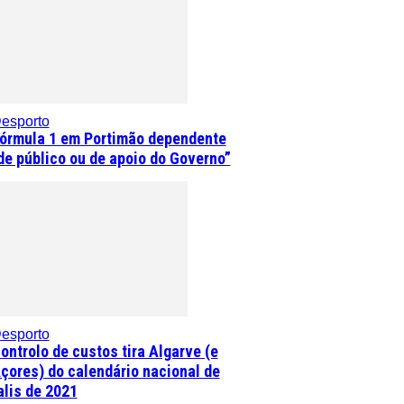
esporto
órmula 1 em Portimão dependente
de público ou de apoio do Governo”
esporto
ontrolo de custos tira Algarve (e
çores) do calendário nacional de
alis de 2021