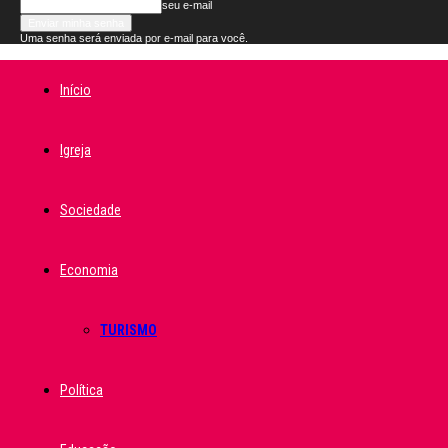
seu e-mail
Uma senha será enviada por e-mail para você.
Início
Igreja
Sociedade
Economia
TURISMO
Política