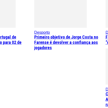
Desporto
D
rtugal de
Primeiro objetivo de Jorge Costa no
F
o para 02 de
Farense é devolver a confiança aos
“
jogadores
D
C
A
r