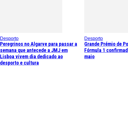
Desporto
Desporto
Peregrinos no Algarve para passar a
Grande Prémio de Po
semana que antecede a JMJ em
Fórmula 1 confirmad
Lisboa vivem dia dedicado ao
maio
desporto e cultura