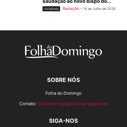
saudação ao novo bispo do...
Redação
-
14 de Julho de 2026
SOCIEDADE
SOBRE NÓS
Folha do Domingo
Contato:
folha.domingo@diocese-algarve.pt
SIGA-NOS