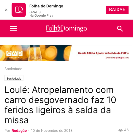
Folha do Domingo
BAIXAR
✕
GRÁTIS
Na Google Play
Sociedade
Sociedade
Loulé: Atropelamento com
carro desgovernado faz 10
feridos ligeiros à saída da
missa
46
Por
Redação
-
10 de Novembro de 2018