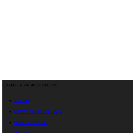
SEXTA-FEIRA, 7 DE AGOSTO DE 2026
ANO: CXII
DIRETOR: SAMUEL MENDONÇA
ESTATUTO EDITORIAL