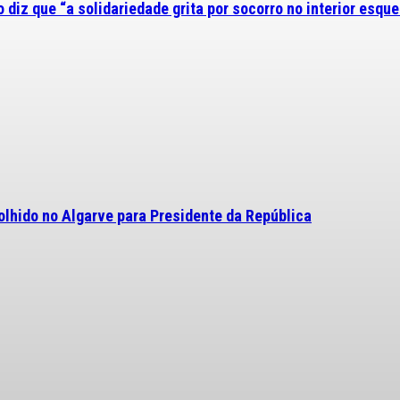
diz que “a solidariedade grita por socorro no interior esque
olhido no Algarve para Presidente da República