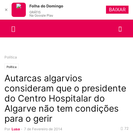
Folha do Domingo
BAIXAR
✕
GRÁTIS
Na Google Play
Política
Política
Autarcas algarvios
consideram que o presidente
do Centro Hospitalar do
Algarve não tem condições
para o gerir
72
Por
Lusa
-
7 de Fevereiro de 2014