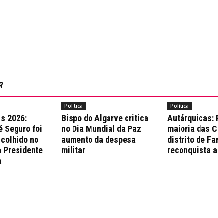
R
Política
Política
is 2026:
Bispo do Algarve critica
Autárquicas:
é Seguro foi
no Dia Mundial da Paz
maioria das 
colhido no
aumento da despesa
distrito de Fa
a Presidente
militar
reconquista a
a