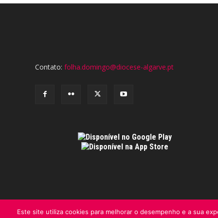
Contato:
folha.domingo@diocese-algarve.pt
Este site utiliza cookies para melhorar o desempenho e a sua expe