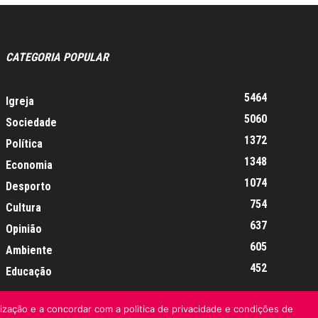
CATEGORIA POPULAR
5464
Igreja
5060
Sociedade
1372
Política
1348
Economia
1074
Desporto
754
Cultura
637
Opinião
605
Ambiente
452
Educação
lização e a concordar com a politica de privacidade e condições de