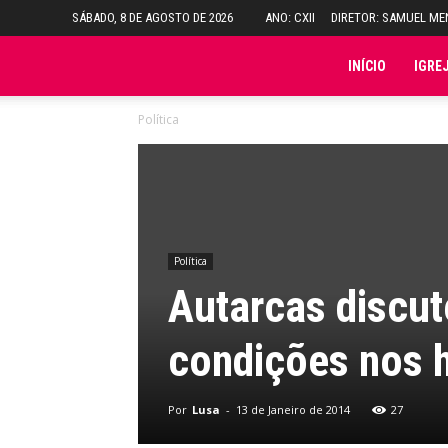
SÁBADO, 8 DE AGOSTO DE 2026
ANO: CXII
DIRETOR: SAMUEL M
Folha
INÍCIO
IGRE
Política
do
Domingo
Política
Autarcas discu
condições nos h
Por
Lusa
-
13 de Janeiro de 2014
27