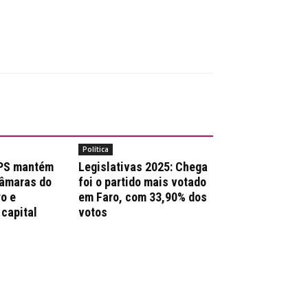
Política
 PS mantém
Legislativas 2025: Chega
Câmaras do
foi o partido mais votado
ro e
em Faro, com 33,90% dos
 capital
votos