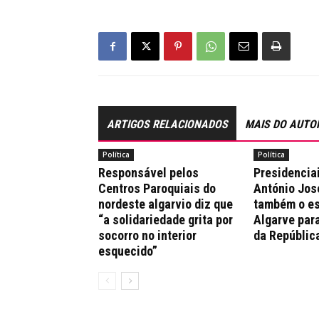
ARTIGOS RELACIONADOS
MAIS DO AUTO
Política
Política
Responsável pelos
Presidencia
Centros Paroquiais do
António Jos
nordeste algarvio diz que
também o es
“a solidariedade grita por
Algarve par
socorro no interior
da Repúblic
esquecido”