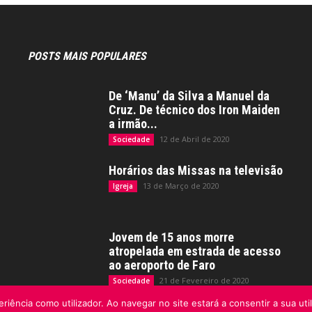
POSTS MAIS POPULARES
De ‘Manu’ da Silva a Manuel da
Cruz. De técnico dos Iron Maiden
a irmão...
12 de Abril de 2020
Sociedade
Horários das Missas na televisão
13 de Março de 2020
Igreja
Jovem de 15 anos morre
atropelada em estrada de acesso
ao aeroporto de Faro
21 de Fevereiro de 2020
Sociedade
riência como utilizador. Ao navegar no site estará a consentir a sua uti