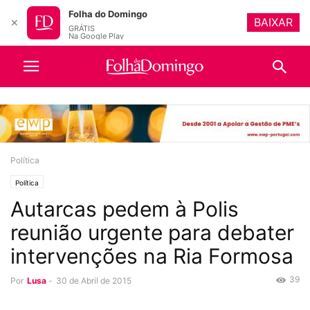
Folha do Domingo
BAIXAR
✕
GRÁTIS
Na Google Play
Política
Política
Autarcas pedem à Polis
reunião urgente para debater
intervenções na Ria Formosa
39
Por
Lusa
-
30 de Abril de 2015