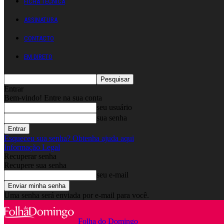
FICHA TÉCNICA
ASSINATURA
CONTACTO
EM DIRETO
Entrar
Bem-vindo! Entre na sua conta
seu usuário
sua senha
Esqueceu sua senha? Obtenha ajuda aqui
Informação Legal
Recuperar senha
Recupere sua senha
seu e-mail
Uma senha será enviada por e-mail para você.
Folha do Domingo