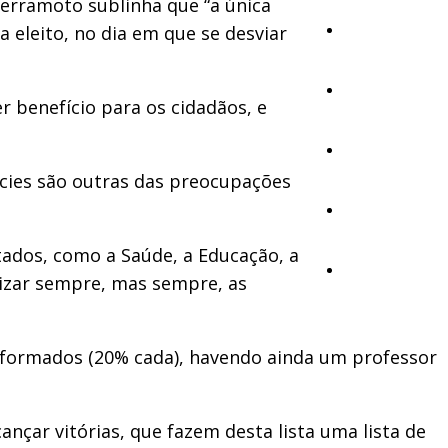
Terramoto sublinha que “a única
 eleito, no dia em que se desviar
Cultura
Ambiente
 benefício para os cidadãos, e
Desporto
ícies são outras das preocupações
Opinião
tados, como a Saúde, a Educação, a
Vídeos
orizar sempre, mas sempre, as
reformados (20% cada), havendo ainda um professor
nçar vitórias, que fazem desta lista uma lista de