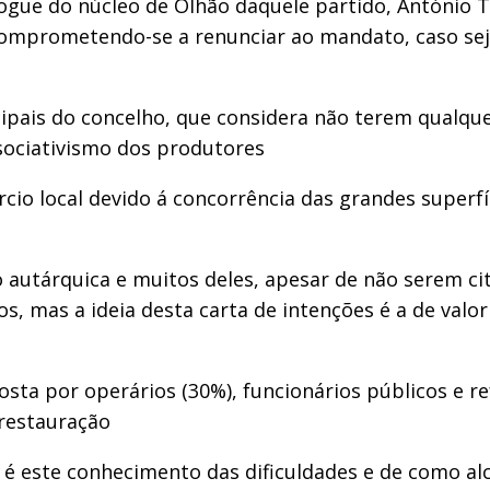
logue do núcleo de Olhão daquele partido, António 
comprometendo-se a renunciar ao mandato, caso seja
pais do concelho, que considera não terem qualquer
sociativismo dos produtores
cio local devido á concorrência das grandes superf
o autárquica e muitos deles, apesar de não serem ci
os, mas a ideia desta carta de intenções é a de val
sta por operários (30%), funcionários públicos e 
 restauração
 é este conhecimento das dificuldades e de como alca