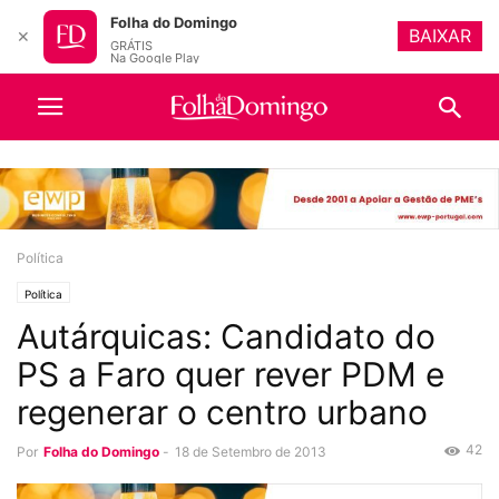
Folha do Domingo
BAIXAR
✕
GRÁTIS
Na Google Play
Política
Política
Autárquicas: Candidato do
PS a Faro quer rever PDM e
regenerar o centro urbano
42
Por
Folha do Domingo
-
18 de Setembro de 2013