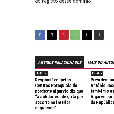
do registo desse domínio
ARTIGOS RELACIONADOS
MAIS DO AUTO
Política
Política
Responsável pelos
Presidencia
Centros Paroquiais do
António Jos
nordeste algarvio diz que
também o es
“a solidariedade grita por
Algarve par
socorro no interior
da Repúblic
esquecido”