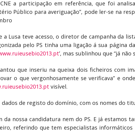
CNE a participação em referência, que foi analis
stério Público para averiguação”, pode ler-se na re
embro
e a Lusa teve acesso, o diretor de campanha da list
gonizada pelo PS tinha uma ligação á sua página da
www.ruieusebio2013.pt
’, mas sublinhou que “já não 
ntou que inseriu na queixa dois ficheiros com im
r o que vergonhosamente se verificava” e onde 
ruieusebio2013.pt
visível.
dados de registo do domínio, com os nomes do titul
m da nossa candidatura nem do PS. E já estamos 
eiro, referindo que tem especialistas informáticos 