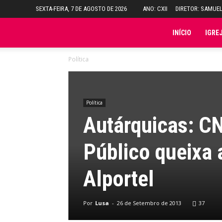
SEXTA-FEIRA, 7 DE AGOSTO DE 2026
ANO: CXII
DIRETOR: SAMUE
Folha
INÍCIO
IGRE
Política
do
Domingo
Política
Autárquicas: CN
Público queixa
Alportel
Por
Lusa
-
26 de Setembro de 2013
37