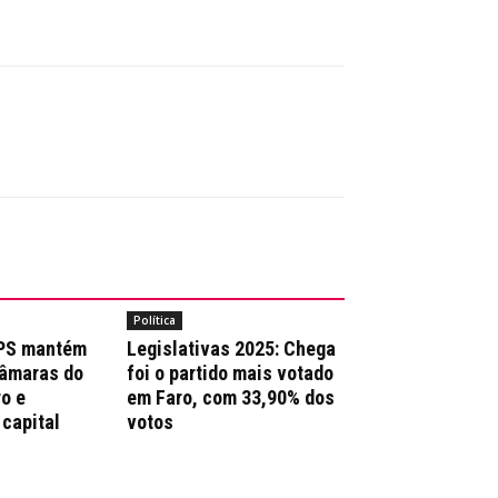
Política
 PS mantém
Legislativas 2025: Chega
Câmaras do
foi o partido mais votado
ro e
em Faro, com 33,90% dos
 capital
votos