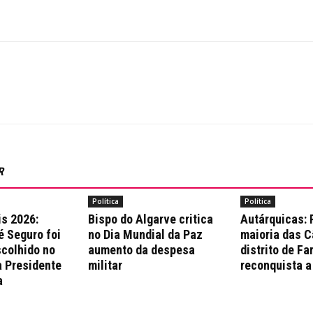
R
Política
Política
is 2026:
Bispo do Algarve critica
Autárquicas:
é Seguro foi
no Dia Mundial da Paz
maioria das 
colhido no
aumento da despesa
distrito de Fa
a Presidente
militar
reconquista a
a