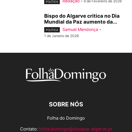
Redação
-
9 de Fevereiro de 2026
POLÍTICA
Bispo do Algarve critica no Dia
Mundial da Paz aumento da...
Samuel Mendonça
-
POLÍTICA
1 de Janeiro de 2026
SOBRE NÓS
Folha do Domingo
Contato:
folha.domingo@diocese-algarve.pt