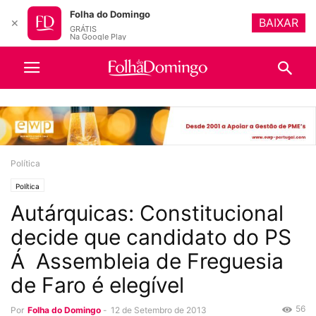
Folha do Domingo
BAIXAR
✕
GRÁTIS
Na Google Play
Política
Política
Autárquicas: Constitucional
decide que candidato do PS
Á Assembleia de Freguesia
de Faro é elegível
56
Por
Folha do Domingo
-
12 de Setembro de 2013