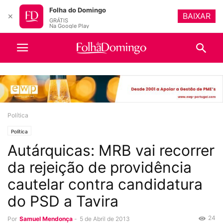
Folha do Domingo
BAIXAR
✕
GRÁTIS
Na Google Play
Política
Política
Autárquicas: MRB vai recorrer
da rejeição de providência
cautelar contra candidatura
do PSD a Tavira
24
Por
Samuel Mendonça
-
5 de Abril de 2013