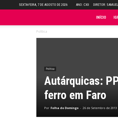
SEXTA-FEIRA, 7 DE AGOSTO DE 2026
ANO: CXII
DIRETOR: SAMUE
Folha
INÍCIO
IG
Política
do
Domingo
Política
Autárquicas: PP
ferro em Faro
Por
Folha do Domingo
-
26 de Setembro de 2013