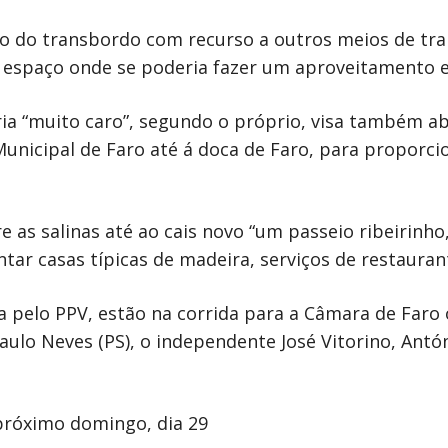
o do transbordo com recurso a outros meios de trans
um espaço onde se poderia fazer um aproveitamento 
eria “muito caro”, segundo o próprio, visa também a
unicipal de Faro até á doca de Faro, para proporcio
e as salinas até ao cais novo “um passeio ribeirin
ar casas típicas de madeira, serviços de restaurant
ta pelo PPV, estão na corrida para a Câmara de Faro
lo Neves (PS), o independente José Vitorino, Antó
próximo domingo, dia 29