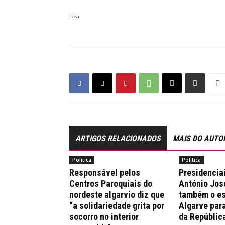
Lusa
ARTIGOS RELACIONADOS
MAIS DO AUTO
Política
Política
Responsável pelos
Presidencia
Centros Paroquiais do
António Jos
nordeste algarvio diz que
também o es
“a solidariedade grita por
Algarve par
socorro no interior
da Repúblic