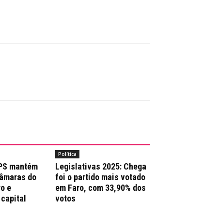
Política
 PS mantém
Legislativas 2025: Chega
Câmaras do
foi o partido mais votado
ro e
em Faro, com 33,90% dos
 capital
votos