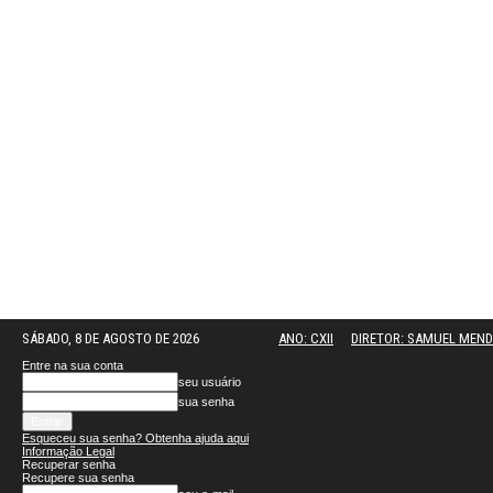
SÁBADO, 8 DE AGOSTO DE 2026
ANO: CXII
DIRETOR: SAMUEL MEN
Entre na sua conta
seu usuário
sua senha
Esqueceu sua senha? Obtenha ajuda aqui
Informação Legal
Recuperar senha
Recupere sua senha