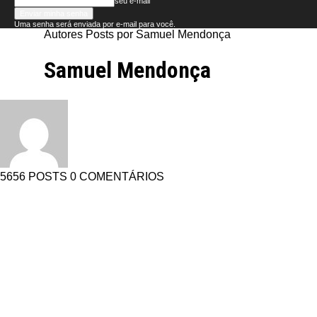
seu e-mail
Uma senha será enviada por e-mail para você.
Autores
Posts por Samuel Mendonça
Folha
Samuel Mendonça
do
Domingo
5656 POSTS
0 COMENTÁRIOS