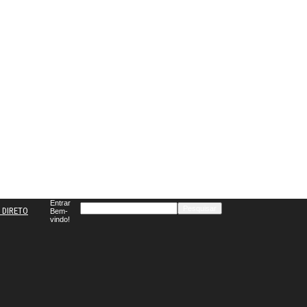
Entrar
 DIRETO
Bem-
vindo!