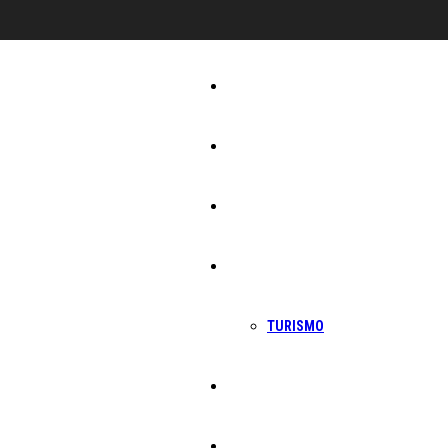
Início
Igreja
Sociedade
Economia
TURISMO
Política
Educação