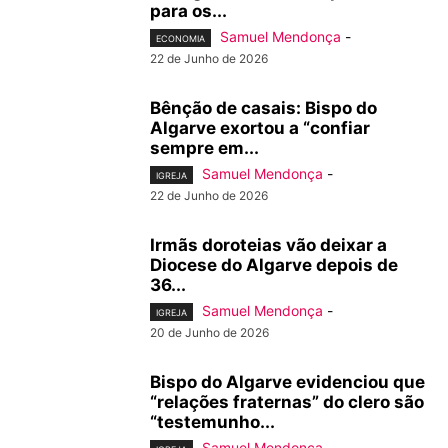
para os...
Samuel Mendonça
-
ECONOMIA
22 de Junho de 2026
Bênção de casais: Bispo do
Algarve exortou a “confiar
sempre em...
Samuel Mendonça
-
IGREJA
22 de Junho de 2026
Irmãs doroteias vão deixar a
Diocese do Algarve depois de
36...
Samuel Mendonça
-
IGREJA
20 de Junho de 2026
Bispo do Algarve evidenciou que
“relações fraternas” do clero são
“testemunho...
Samuel Mendonça
-