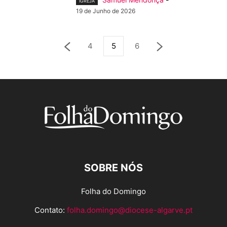
IGREJA
19 de Junho de 2026
4
5
6
SOBRE NÓS
Folha do Domingo
Contato:
folha.domingo@diocese-algarve.pt