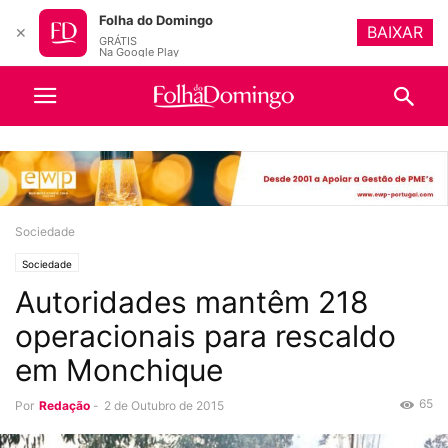
Folha do Domingo
BAIXAR
✕
GRÁTIS
Na Google Play
Sociedade
Sociedade
Autoridades mantêm 218
operacionais para rescaldo
em Monchique
65
Por
Redação
-
2 de Outubro de 2015