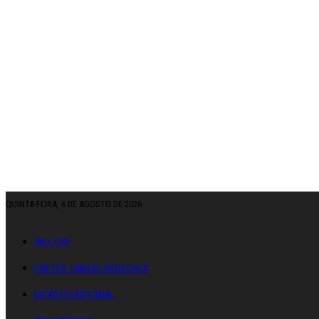
QUINTA-FEIRA, 6 DE AGOSTO DE 2026
ANO: CXII
DIRETOR: SAMUEL MENDONÇA
ESTATUTO EDITORIAL