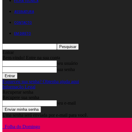
FICHA TÉCNICA
ASSINATURA
CONTACTO
EM DIRETO
Entrar
Bem-vindo! Entre na sua conta
seu usuário
sua senha
Esqueceu sua senha? Obtenha ajuda aqui
Informação Legal
Recuperar senha
Recupere sua senha
seu e-mail
Uma senha será enviada por e-mail para você.
Folha do Domingo