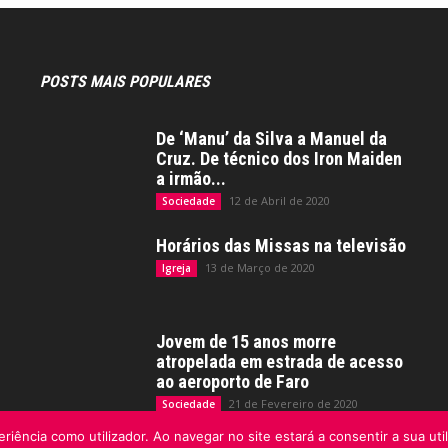
POSTS MAIS POPULARES
De ‘Manu’ da Silva a Manuel da
Cruz. De técnico dos Iron Maiden
a irmão...
12 de Abril de 2020
Sociedade
Horários das Missas na televisão
13 de Março de 2020
Igreja
Jovem de 15 anos morre
atropelada em estrada de acesso
ao aeroporto de Faro
21 de Fevereiro de 2020
Sociedade
riência como utilizador. Ao navegar no site estará a consentir a sua uti