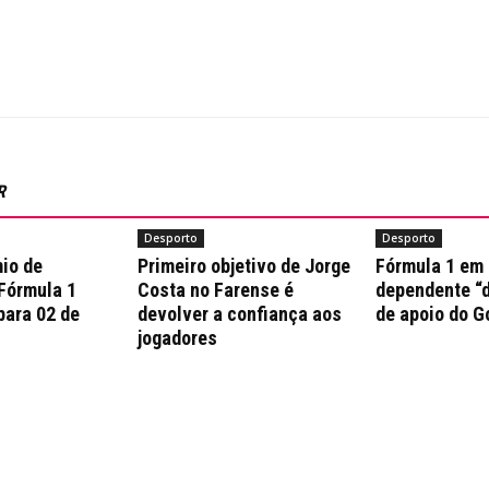
R
Desporto
Desporto
io de
Primeiro objetivo de Jorge
Fórmula 1 em
 Fórmula 1
Costa no Farense é
dependente “d
para 02 de
devolver a confiança aos
de apoio do G
jogadores