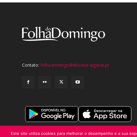
Contato:
folha.domingo@diocese-algarve.pt
Este site utiliza cookies para melhorar o desempenho e a sua expe