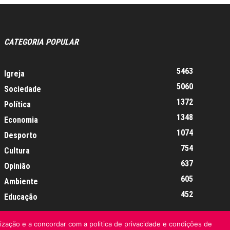
CATEGORIA POPULAR
5463
Igreja
5060
Sociedade
1372
Política
1348
Economia
1074
Desporto
754
Cultura
637
Opinião
605
Ambiente
452
Educação
lização e a concordar com a politica de privacidade e condições de