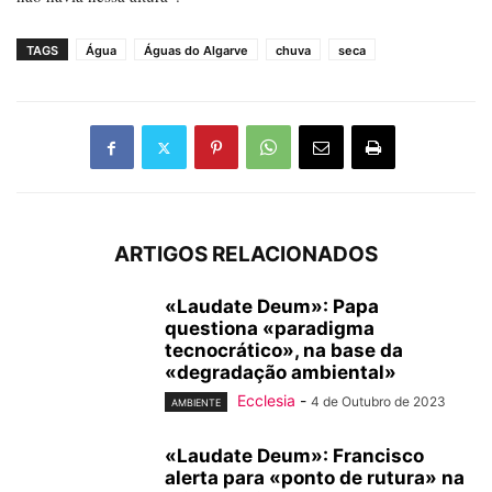
TAGS
Água
Águas do Algarve
chuva
seca
ARTIGOS RELACIONADOS
«Laudate Deum»: Papa
questiona «paradigma
tecnocrático», na base da
«degradação ambiental»
Ecclesia
-
4 de Outubro de 2023
AMBIENTE
«Laudate Deum»: Francisco
alerta para «ponto de rutura» na