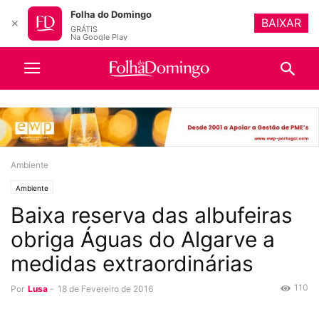
Folha do Domingo
BAIXAR
✕
GRÁTIS
Na Google Play
Ambiente
Ambiente
Baixa reserva das albufeiras
obriga Águas do Algarve a
medidas extraordinárias
110
Por
Lusa
-
18 de Fevereiro de 2016