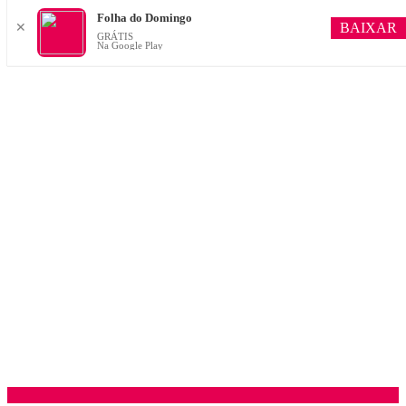
Folha do Domingo
BAIXAR
✕
GRÁTIS
Na Google Play