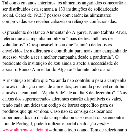
Tal como em anos anteriores, os alimentos angariados começarão a
ser distribuídos esta semana a 130 instituições de solidariedade
social. Cerca de 19.237 pessoas com carências alimentares
comprovadas vão receber cabazes ou refeições confecionadas.
O presidente do Banco Alimentar do Algarve, Nuno Cabrita Alves,
referiu que a campanha mobilizou “mais de três milhares de
voluntários”. O responsável frisou que “a união de todos os
envolvidos fez a diferença e contribuiu para mais uma campanha de
sucesso, vindo a ser a melhor campanha desde a pandemia”. O
presidente da instituição deixou ainda o apelo à necessidade de
apoiar o Banco Alimentar do Algarve “durante todo o ano”.
A instituição lembra que “se ainda não contribuiu para a campanha,
através da doação direta de alimentos, será ainda possível contribuir
através da campanha ‘Ajuda Vale’ até ao dia 8 de dezembro”. “Nas
caixas dos supermercados aderentes estarão disponíveis os vales,
tendo cada um deles um código de barras específico para os
produtos que quiser doar. Caso não se consiga deslocar aos
supermercados no dia da campanha ou caso resida ou se encontre
fora de Portugal, poderá utilizar o portal de doação
online
–
www.alimentestaideia.pt
– durante todo o ano. Tem de selecionar o