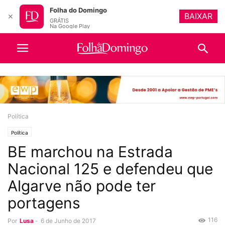
Folha do Domingo
BAIXAR
✕
GRÁTIS
Na Google Play
Política
Política
BE marchou na Estrada
Nacional 125 e defendeu que
Algarve não pode ter
portagens
116
Por
Lusa
-
6 de Junho de 2017