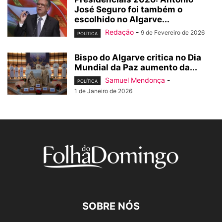
José Seguro foi também o
escolhido no Algarve...
Redação
-
9 de Fevereiro de 2026
POLÍTICA
Bispo do Algarve critica no Dia
Mundial da Paz aumento da...
Samuel Mendonça
-
POLÍTICA
1 de Janeiro de 2026
SOBRE NÓS