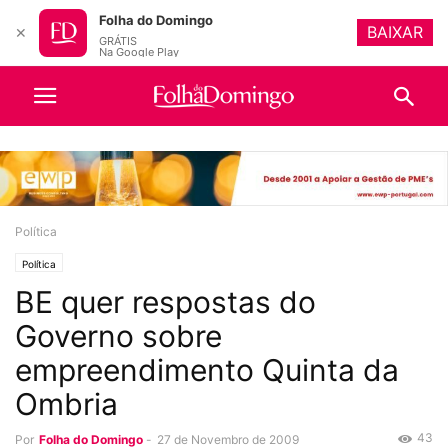
Folha do Domingo
BAIXAR
✕
GRÁTIS
Na Google Play
Política
Política
BE quer respostas do
Governo sobre
empreendimento Quinta da
Ombria
43
Por
Folha do Domingo
-
27 de Novembro de 2009