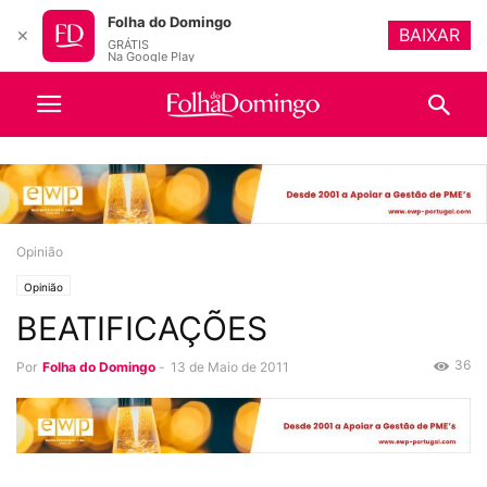
Folha do Domingo
BAIXAR
✕
GRÁTIS
Na Google Play
Opinião
Opinião
BEATIFICAÇÕES
36
Por
Folha do Domingo
-
13 de Maio de 2011