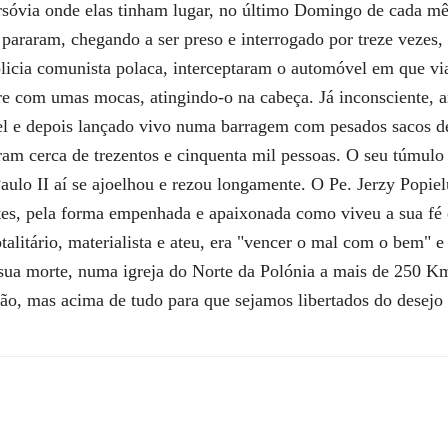
rsóvia onde elas tinham lugar, no último Domingo de cada mês
 pararam, chegando a ser preso e interrogado por treze vezes
olicia comunista polaca, interceptaram o automóvel em que via
re com umas mocas, atingindo-o na cabeça. Já inconsciente, a
l e depois lançado vivo numa barragem com pesados sacos de
ram cerca de trezentos e cinquenta mil pessoas. O seu túmulo
aulo II aí se ajoelhou e rezou longamente. O Pe. Jerzy Popie
tes, pela forma empenhada e apaixonada como viveu a sua fé e
alitário, materialista e ateu, era "vencer o mal com o bem" e 
sua morte, numa igreja do Norte da Polónia a mais de 250 K
ão, mas acima de tudo para que sejamos libertados do desejo 