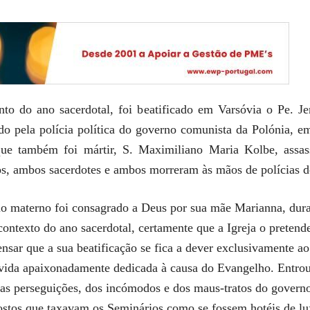
o do ano sacerdotal, foi beatificado em Varsóvia o Pe. Je
do pela polícia política do governo comunista da Polónia, 
que também foi mártir, S. Maximiliano Maria Kolbe, assa
, ambos sacerdotes e ambos morreram às mãos de polícias de 
io materno foi consagrado a Deus por sua mãe Marianna, dur
 contexto do ano sacerdotal, certamente que a Igreja o preten
ensar que a sua beatificação se fica a dever exclusivamente ao 
a vida apaixonadamente dedicada à causa do Evangelho. Entro
das perseguições, dos incómodos e dos maus-tratos do govern
ostos que taxavam os Seminários como se fossem hotéis de lu