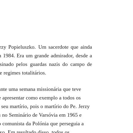
rzy Popieluszko. Um sacerdote que ainda
em 1984. Era um grande admirador, desde a
ssinado pelos guardas nazis do campo de
regimes totalitários.
ante uma semana missionária que teve
de apresentar como exemplo a todos os
seu martírio, pois o martírio do Pe. Jerzy
u no Seminário de Varsóvia em 1965 e
o comunista da Polónia que perseguia a
xo. Em resultado disso, todos os