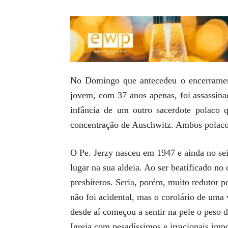
No Domingo que antecedeu o encerrament
jovem, com 37 anos apenas, foi assassina
infância de um outro sacerdote polaco 
concentração de Auschwitz. Ambos polacos
O Pe. Jerzy nasceu em 1947 e ainda no se
lugar na sua aldeia. Ao ser beatificado no
presbíteros. Seria, porém, muito redutor p
não foi acidental, mas o corolário de um
desde aí começou a sentir na pele o peso 
Igreja com pesadíssimos e irracionais imp