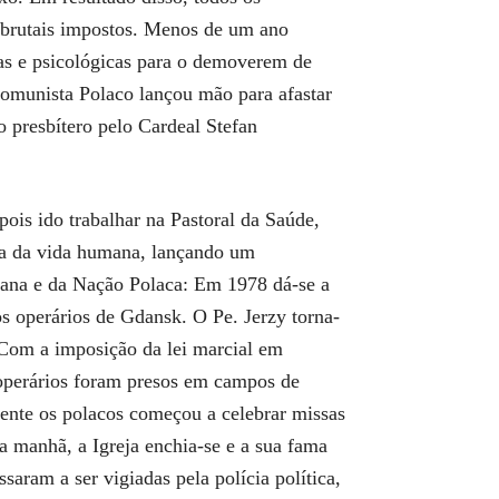
s brutais impostos. Menos de um ano
icas e psicológicas para o demoverem de
Comunista Polaco lançou mão para afastar
 presbítero pelo Cardeal Stefan
ois ido trabalhar na Pastoral da Saúde,
fesa da vida humana, lançando um
umana e da Nação Polaca: Em 1978 dá-se a
s operários de Gdansk. O Pe. Jerzy torna-
. Com a imposição da lei marcial em
 operários foram presos em campos de
lmente os polacos começou a celebrar missas
a manhã, a Igreja enchia-se e a sua fama
aram a ser vigiadas pela polícia política,