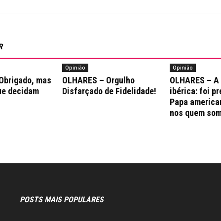
R
Opinião
Opinião
Obrigado, mas
OLHARES – Orgulho
OLHARES – A
ue decidam
Disfarçado de Fidelidade!
ibérica: foi p
Papa america
nos quem som
POSTS MAIS POPULARES