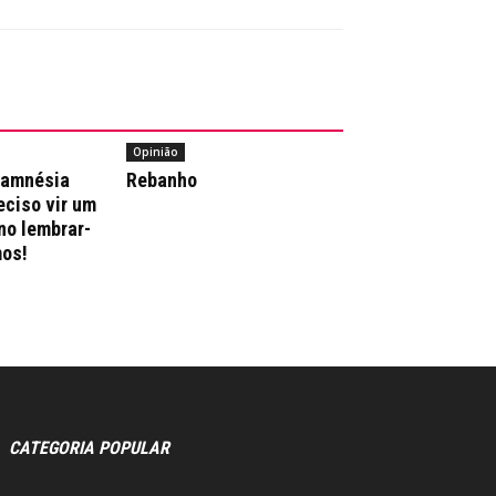
Opinião
 amnésia
Rebanho
reciso vir um
no lembrar-
os!
CATEGORIA POPULAR