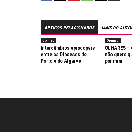
ARTIGOS RELACIONADOS
MAIS DO AUTO
Opinião
Opinião
Intercâmbios episcopais
OLHARES – 
entre as Dioceses do
não quero q
Porto e do Algarve
por mim!