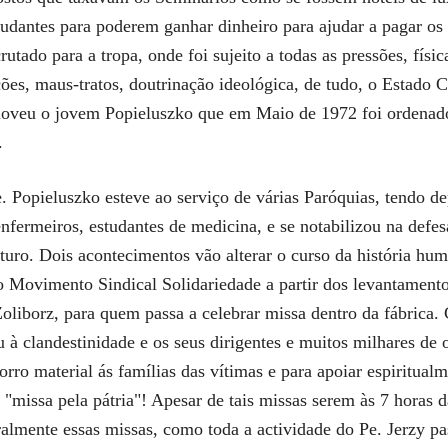
tudantes para poderem ganhar dinheiro para ajudar a pagar o
rutado para a tropa, onde foi sujeito a todas as pressões, fís
es, maus-tratos, doutrinação ideológica, de tudo, o Estado 
moveu o jovem Popieluszko que em Maio de 1972 foi ordenado
.
 Popieluszko esteve ao serviço de várias Paróquias, tendo dep
 enfermeiros, estudantes de medicina, e se notabilizou na de
turo. Dois acontecimentos vão alterar o curso da história h
o Movimento Sindical Solidariedade a partir dos levantamento
Zoliborz, para quem passa a celebrar missa dentro da fábrica
à clandestinidade e os seus dirigentes e muitos milhares de
rro material ás famílias das vítimas e para apoiar espiritua
"missa pela pátria"! Apesar de tais missas serem às 7 horas d
almente essas missas, como toda a actividade do Pe. Jerzy pass