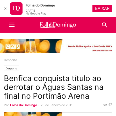
Folha do Domingo
BAIXAR
✕
GRÁTIS
Na Google Play
Desporto
Desporto
Benfica conquista título ao
derrotar o Águas Santas na
final no Portimão Arena
47
Por
Folha do Domingo
-
23 de Janeiro de 2011