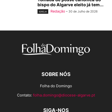
bispo do Algarve eleito já tem...
Redação
-
30 de Julho de 2026
IGREJA
SOBRE NÓS
Folha do Domingo
Contato:
folha.domingo@diocese-algarve.pt
SIGA-NOS