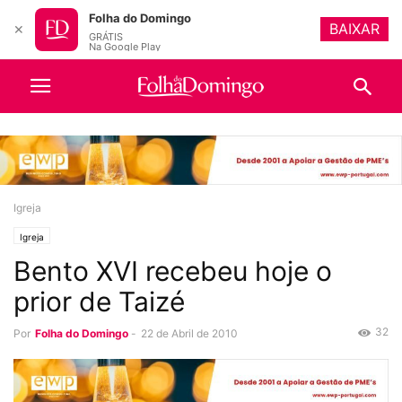
Folha do Domingo
BAIXAR
✕
GRÁTIS
Na Google Play
Igreja
Igreja
Bento XVI recebeu hoje o
prior de Taizé
32
Por
Folha do Domingo
-
22 de Abril de 2010