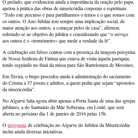
O prelado, que evidenciou ainda a importância da oração pelo papa,
apelou à prática das obras de misericórdia corporais e espirituais.
“Todo este percurso é para partilharmos o temos e o que somos com
os outros. O Ano Jubilar tem sempre uma implicação social, de
maior atenção aos outros, a começar pelos de casa”, afirmou,
referindo-se ao objetivo do jubileu e considerando que “o serviço
aos outros é o «termómetro» que mede a verdade da fé”.
A celebração em Silves contou com a presença da imagem peregrina
de Nossa Senhora de Fátima que estava de visita àquela paróquia,
tendo seguindo no final da missa para São Bartolomeu de Messines.
Em Tavira, o bispo procedeu ainda à administração do sacramento
do Crisma a 37 jovens e adultos, a quem pediu que sejam “apóstolos
da misericórdia”.
No Algarve falta agora abrir apenas a Porta Santa de uma das igrejas
jubilares, a do Santuário da Mãe Soberana, em Loulé, que será
aberta no próximo dia 1 de janeiro de 2016 pelas 15h.
O
programa
de celebração no Algarve do Jubileu da Misericórdia
inclui ainda diversas iniciativas.