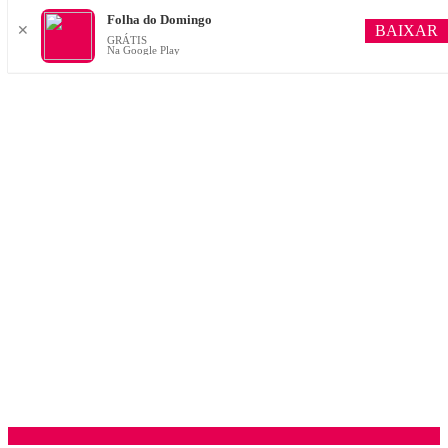
Folha do Domingo
BAIXAR
✕
GRÁTIS
Na Google Play