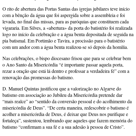
O rito de abertura das Portas Santas das igrejas jubilares teve início
com a bênção da água que foi aspergida sobre a assembleia e foi
levada, no final das missas, para as paróquias que constituem cada
vigararia. Em Silves, a «abertura» da porta do batistério foi realizada
logo no início da celebração e a água benta depositada de seguida na
pia batismal. Em Portimão e Tavira, a procissão para o batistério
com um andor com a água benta realizou-se só depois da homilia.
Nas celebrações, o bispo diocesano frisou que para se celebrar bem
o Ano Santo da Misericórdia “é importante passar aquela porta,
rezar a oração que está lá dentro e professar a verdadeira fé” com a
renovação das promessas do batismo.
D. Manuel Quintas justificou que a valorização no Algarve do
batismo em associação ao Jubileu da Misericórdia pretende dar
“mais realce” ao “sentido da conversão pessoal e do acolhimento da
misericórdia de Deus”. “De certa maneira, redescobrir o batismo é
acolher a misericórdia de Deus, é deixar que Deus nos purifique e
fortaleça”, sustentou, lembrando que aqueles que fazem memória do
batismo “confirmam a sua fé e a sua adesão à pessoa de Cristo”.