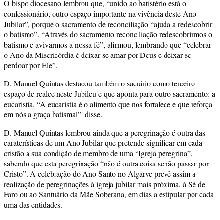
O bispo diocesano lembrou que, “unido ao batistério está o
confessionário, outro espaço importante na vivência deste Ano
Jubilar”, porque o sacramento de reconciliação “ajuda a redescobrir
o batismo”. “Através do sacramento reconciliação redescobrirmos o
batismo e avivarmos a nossa fé”, afirmou, lembrando que “celebrar
o Ano da Misericórdia é deixar-se amar por Deus e deixar-se
perdoar por Ele”.
D. Manuel Quintas destacou também o sacrário como terceiro
espaço de realce neste Jubileu e que aponta para outro sacramento: a
eucaristia. “A eucaristia é o alimento que nos fortalece e que reforça
em nós a graça batismal”, disse.
D. Manuel Quintas lembrou ainda que a peregrinação é outra das
caraterísticas de um Ano Jubilar que pretende significar em cada
cristão a sua condição de membro de uma “Igreja peregrina”,
sabendo que esta peregrinação “não é outra coisa senão passar por
Cristo”. A celebração do Ano Santo no Algarve prevê assim a
realização de peregrinações à igreja jubilar mais próxima, à Sé de
Faro ou ao Santuário da Mãe Soberana, em dias a estipular por cada
uma das entidades.