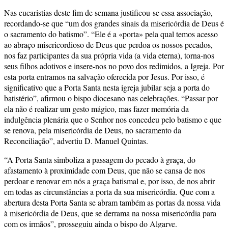
Nas eucaristias deste fim de semana justificou-se essa associação,
recordando-se que “um dos grandes sinais da misericórdia de Deus é
o sacramento do batismo”. “Ele é a «porta» pela qual temos acesso
ao abraço misericordioso de Deus que perdoa os nossos pecados,
nos faz participantes da sua própria vida (a vida eterna), torna-nos
seus filhos adotivos e insere-nos no povo dos redimidos, a Igreja. Por
esta porta entramos na salvação oferecida por Jesus. Por isso, é
significativo que a Porta Santa nesta igreja jubilar seja a porta do
batistério”, afirmou o bispo diocesano nas celebrações. “Passar por
ela não é realizar um gesto mágico, mas fazer memória da
indulgência plenária que o Senhor nos concedeu pelo batismo e que
se renova, pela misericórdia de Deus, no sacramento da
Reconciliação”, advertiu D. Manuel Quintas.
“A Porta Santa simboliza a passagem do pecado à graça, do
afastamento à proximidade com Deus, que não se cansa de nos
perdoar e renovar em nós a graça batismal e, por isso, de nos abrir
em todas as circunstâncias a porta da sua misericórdia. Que com a
abertura desta Porta Santa se abram também as portas da nossa vida
à misericórdia de Deus, que se derrama na nossa misericórdia para
com os irmãos”, prosseguiu ainda o bispo do Algarve.