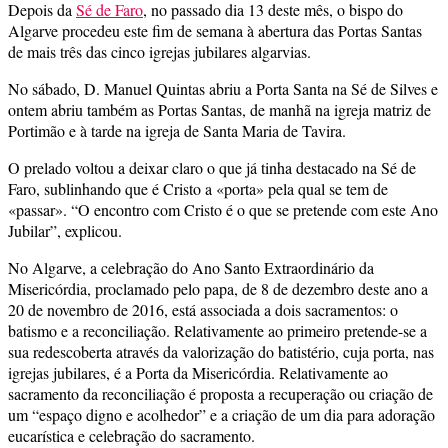
Depois da
Sé de Faro
, no passado dia 13 deste mês, o bispo do
Algarve procedeu este fim de semana à abertura das Portas Santas
de mais três das cinco igrejas jubilares algarvias.
No sábado, D. Manuel Quintas abriu a Porta Santa na Sé de Silves e
ontem abriu também as Portas Santas, de manhã na igreja matriz de
Portimão e à tarde na igreja de Santa Maria de Tavira.
O prelado voltou a deixar claro o que já tinha destacado na Sé de
Faro, sublinhando que é Cristo a «porta» pela qual se tem de
«passar». “O encontro com Cristo é o que se pretende com este Ano
Jubilar”, explicou.
No Algarve, a celebração do Ano Santo Extraordinário da
Misericórdia, proclamado pelo papa, de 8 de dezembro deste ano a
20 de novembro de 2016, está associada a dois sacramentos: o
batismo e a reconciliação. Relativamente ao primeiro pretende-se a
sua redescoberta através da valorização do batistério, cuja porta, nas
igrejas jubilares, é a Porta da Misericórdia. Relativamente ao
sacramento da reconciliação é proposta a recuperação ou criação de
um “espaço digno e acolhedor” e a criação de um dia para adoração
eucarística e celebração do sacramento.