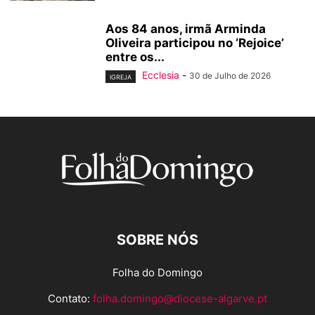
Aos 84 anos, irmã Arminda
Oliveira participou no ‘Rejoice’
entre os...
Ecclesia
-
30 de Julho de 2026
IGREJA
SOBRE NÓS
Folha do Domingo
Contato:
folha.domingo@diocese-algarve.pt