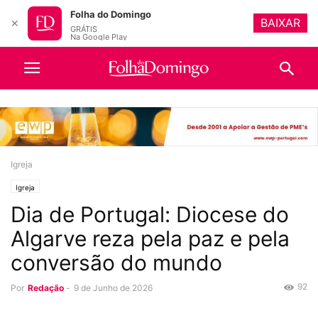
Folha do Domingo
BAIXAR
✕
GRÁTIS
Na Google Play
Igreja
Igreja
Dia de Portugal: Diocese do
Algarve reza pela paz e pela
conversão do mundo
92
Por
Redação
-
9 de Junho de 2026