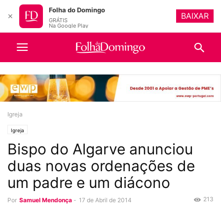
Folha do Domingo
BAIXAR
✕
GRÁTIS
Na Google Play
Igreja
Igreja
Bispo do Algarve anunciou
duas novas ordenações de
um padre e um diácono
213
Por
Samuel Mendonça
-
17 de Abril de 2014