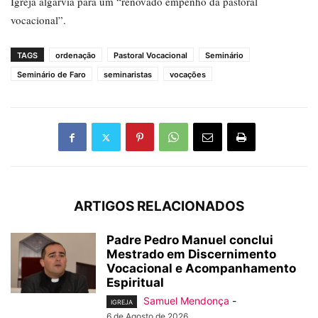
Igreja algarvia para um “renovado empenho da pastoral
vocacional”.
TAGS
ordenação
Pastoral Vocacional
Seminário
Seminário de Faro
seminaristas
vocações
ARTIGOS RELACIONADOS
Padre Pedro Manuel conclui
Mestrado em Discernimento
Vocacional e Acompanhamento
Espiritual
Samuel Mendonça
-
IGREJA
6 de Agosto de 2026