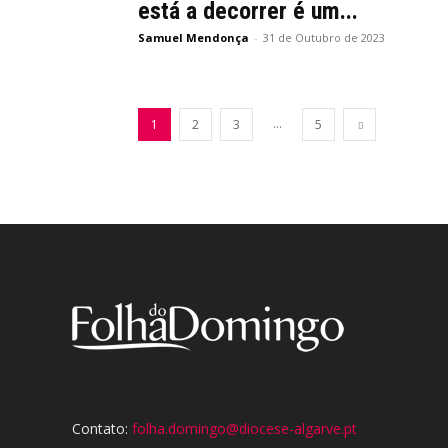
está a decorrer é um...
Samuel Mendonça
-
31 de Outubro de 2023
...
1
2
3
5
Contato:
folha.domingo@diocese-algarve.pt