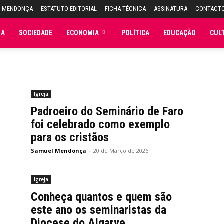
L MENDONÇA
ESTATUTO EDITORIAL
FICHA TÉCNICA
ASSINATURA
CONTACT
JA
SOCIEDADE
ECONOMIA
POLÍTICA
EDUCAÇÃO
CUL
Igreja
Padroeiro do Seminário de Faro
foi celebrado como exemplo
para os cristãos
Samuel Mendonça
-
20 de Março de 2026
Igreja
Conheça quantos e quem são
este ano os seminaristas da
Diocese do Algarve