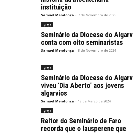
instituição
Samuel Mendonça
-
7 de Novembro de 2025
Igreja
Seminário da Diocese do Algar
conta com oito seminaristas
Samuel Mendonça
-
8 de Novembro de 2024
Igreja
Seminário da Diocese do Algar
viveu ‘Dia Aberto’ aos jovens
algarvios
Samuel Mendonça
-
18 de Março de 2024
Igreja
Reitor do Seminário de Faro
recorda que o lausperene que