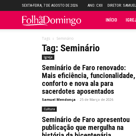
SEXTA-FEIRA, 7 DE AGOSTO DE 2026
ANO: CXII
DIRETOR: SAMUE
Folha
INÍCIO
IGRE
do
Tags
Seminário
Tag: Seminário
Domingo
Igreja
Seminário de Faro renovado:
Mais eficiência, funcionalidade,
conforto e nova ala para
sacerdotes aposentados
Samuel Mendonça
-
25 de Março de 2026
Cultura
Seminário de Faro apresentou
publicação que mergulha na
história da bicentenária