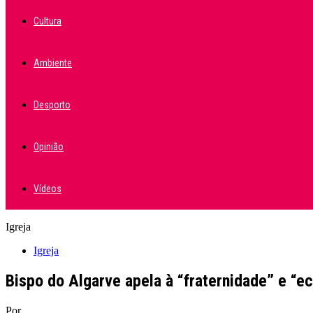
Cultura
Ambiente
Desporto
Opinião
Vídeos
Igreja
Igreja
Bispo do Algarve apela à “fraternidade” e “
Por