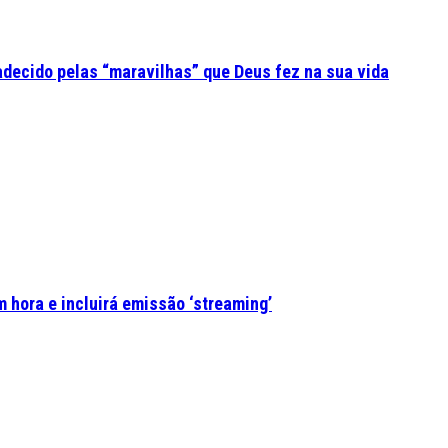
adecido pelas “maravilhas” que Deus fez na sua vida
 hora e incluirá emissão ‘streaming’