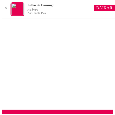
Folha do Domingo
BAIXAR
✕
GRÁTIS
Na Google Play