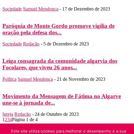
Sociedade
Samuel Mendonça
-
17 de Dezembro de 2023
Paróquia de Monte Gordo promove vigília de
oração pela defesa dos...
Sociedade
Redação
-
5 de Dezembro de 2023
Leiga consagrada da comunidade algarvia dos
Focolares, que viveu 26 anos...
Política
Samuel Mendonça
-
21 de Novembro de 2023
Movimento da Mensagem de Fátima no Algarve
une-se à jornada de...
Igreja
Redação
-
24 de Outubro de 2023
1
2
3
4
Página 1 de 4
SOBRE NÓS
Este site utiliza cookies para melhorar o desempenho e a sua