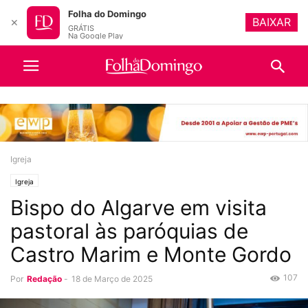
Folha do Domingo
BAIXAR
✕
GRÁTIS
Na Google Play
Igreja
Igreja
Bispo do Algarve em visita
pastoral às paróquias de
Castro Marim e Monte Gordo
107
Por
Redação
-
18 de Março de 2025