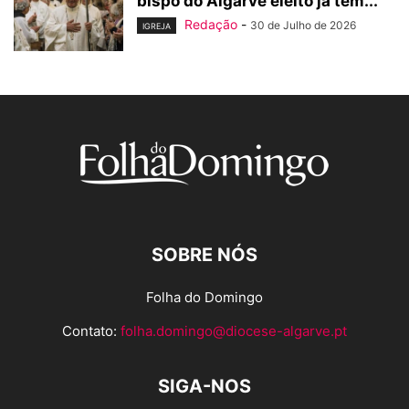
bispo do Algarve eleito já tem...
Redação
-
30 de Julho de 2026
IGREJA
SOBRE NÓS
Folha do Domingo
Contato:
folha.domingo@diocese-algarve.pt
SIGA-NOS