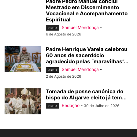
Padre Pedro Manuel conclui
Mestrado em Discernimento
Vocacional e Acompanhamento
Espiritual
Samuel Mendonça
-
IGREJA
6 de Agosto de 2026
Padre Henrique Varela celebrou
60 anos de sacerdócio
agradecido pelas “maravilhas”...
Samuel Mendonça
-
IGREJA
2 de Agosto de 2026
Tomada de posse canónica do
bispo do Algarve eleito já tem...
Redação
-
30 de Julho de 2026
IGREJA