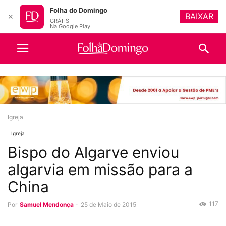
Folha do Domingo
BAIXAR
✕
GRÁTIS
Na Google Play
Igreja
Igreja
Bispo do Algarve enviou
algarvia em missão para a
China
117
Por
Samuel Mendonça
-
25 de Maio de 2015