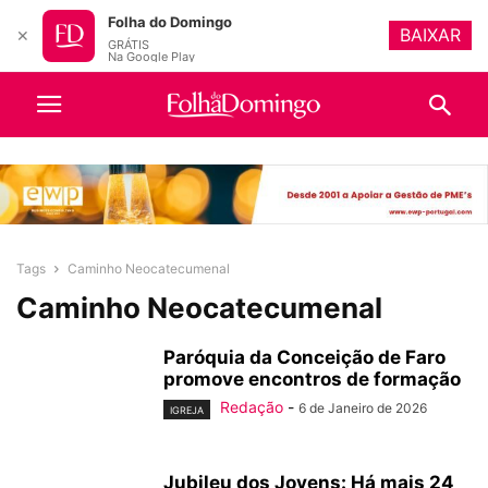
Folha do Domingo
BAIXAR
✕
GRÁTIS
Na Google Play
Tags
Caminho Neocatecumenal
Caminho Neocatecumenal
Paróquia da Conceição de Faro
promove encontros de formação
Redação
-
6 de Janeiro de 2026
IGREJA
Jubileu dos Jovens: Há mais 24