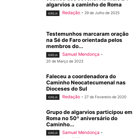
algarvios a caminho de Roma
Redação
-
29 de Julho de 2025
IGREJA
Testemunhos marcaram oração
na Sé de Faro orientada pelos
membros do...
Samuel Mendonça
-
IGREJA
20 de Março de 2023
Faleceu a coordenadora do
Caminho Neocatecumenal nas
Dioceses do Sul
Redação
-
27 de Fevereiro de 2020
IGREJA
Grupo de algarvios participou em
Roma no 50º aniversário do
Caminho...
Samuel Mendonça
-
IGREJA