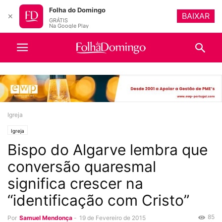
Folha do Domingo
BAIXAR
✕
GRÁTIS
Na Google Play
Igreja
Igreja
Bispo do Algarve lembra que
conversão quaresmal
significa crescer na
“identificação com Cristo”
85
Por
Samuel Mendonça
-
19 de Fevereiro de 2015