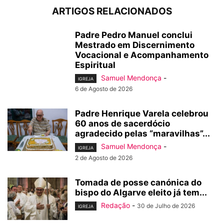
ARTIGOS RELACIONADOS
Padre Pedro Manuel conclui
Mestrado em Discernimento
Vocacional e Acompanhamento
Espiritual
Samuel Mendonça
-
IGREJA
6 de Agosto de 2026
Padre Henrique Varela celebrou
60 anos de sacerdócio
agradecido pelas “maravilhas”...
Samuel Mendonça
-
IGREJA
2 de Agosto de 2026
Tomada de posse canónica do
bispo do Algarve eleito já tem...
Redação
-
30 de Julho de 2026
IGREJA