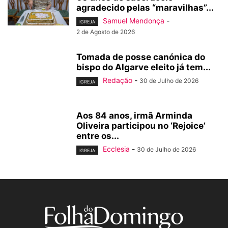
agradecido pelas “maravilhas”...
Samuel Mendonça
-
IGREJA
2 de Agosto de 2026
Tomada de posse canónica do
bispo do Algarve eleito já tem...
Redação
-
30 de Julho de 2026
IGREJA
Aos 84 anos, irmã Arminda
Oliveira participou no ‘Rejoice’
entre os...
Ecclesia
-
30 de Julho de 2026
IGREJA