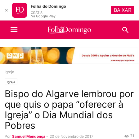
Folha do Domingo
BAIXAR
✕
GRÁTIS
Na Google Play
Igreja
Igreja
Bispo do Algarve lembrou por
que quis o papa “oferecer à
Igreja” o Dia Mundial dos
Pobres
71
Por
Samuel Mendonça
-
20 de Novembro de 2017