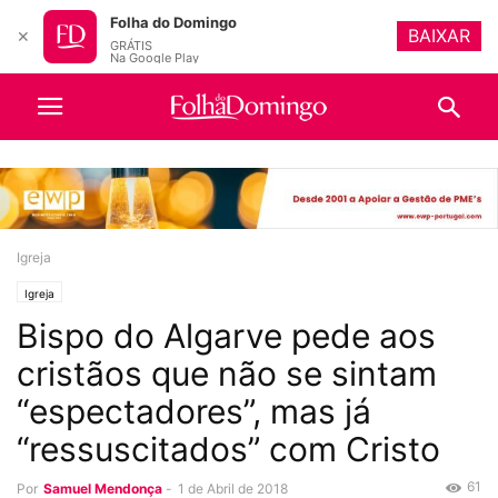
Folha do Domingo
BAIXAR
✕
GRÁTIS
Na Google Play
Igreja
Igreja
Bispo do Algarve pede aos
cristãos que não se sintam
“espectadores”, mas já
“ressuscitados” com Cristo
61
Por
Samuel Mendonça
-
1 de Abril de 2018