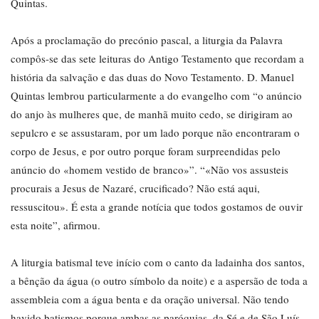
Quintas.
Após a proclamação do precónio pascal, a liturgia da Palavra
compôs-se das sete leituras do Antigo Testamento que recordam a
história da salvação e das duas do Novo Testamento. D. Manuel
Quintas lembrou particularmente a do evangelho com “o anúncio
do anjo às mulheres que, de manhã muito cedo, se dirigiram ao
sepulcro e se assustaram, por um lado porque não encontraram o
corpo de Jesus, e por outro porque foram surpreendidas pelo
anúncio do «homem vestido de branco»”. “«Não vos assusteis
procurais a Jesus de Nazaré, crucificado? Não está aqui,
ressuscitou». É esta a grande notícia que todos gostamos de ouvir
esta noite”, afirmou.
A liturgia batismal teve início com o canto da ladainha dos santos,
a bênção da água (o outro símbolo da noite) e a aspersão de toda a
assembleia com a água benta e da oração universal. Não tendo
havido batismos porque ambas as paróquias, da Sé e de São Luís,