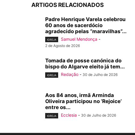
ARTIGOS RELACIONADOS
Padre Henrique Varela celebrou
60 anos de sacerdócio
agradecido pelas “maravilhas”...
Samuel Mendonça
-
IGREJA
2 de Agosto de 2026
Tomada de posse canónica do
bispo do Algarve eleito já tem...
Redação
-
30 de Julho de 2026
IGREJA
Aos 84 anos, irmã Arminda
Oliveira participou no ‘Rejoice’
entre os...
Ecclesia
-
30 de Julho de 2026
IGREJA