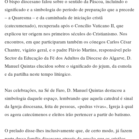
O bispo diocesano falou sobre o sentido da Páscoa, incluindo o
significado e a simbologia do período de preparação que a precede
– a Quaresma – e da caminhada de iniciação cristã
(catecumenado), recuperada após o Concílio Vaticano II, que
explicou ter origem nos primeiros séculos do Cristianismo. Nos
encontros, em que participaram também os cónegos Carlos César
Chantre, vigário geral, e o padre Flávio Martins, responsável pelo
Sector da Educação da Fé dos Adultos da Diocese do Algarve, D.
Manuel Quintas elucidou sobre o significado do jejum, da esmola
e da partilha neste tempo litúrgico.
Nas celebrações, na Sé de Faro, D. Manuel Quintas destacou a
simbologia daquele espaço, lembrando que aquela catedral é sinal
da Igreja diocesana, feita de pessoas, «pedras vivas», Igreja à qual
os agora catecúmenos e eleitos irão pertencer a partir do batismo.
O prelado disse-lhes inclusivamente que, de certo modo, já fazem
parte dessa família diocesana através da oração que os cristãos