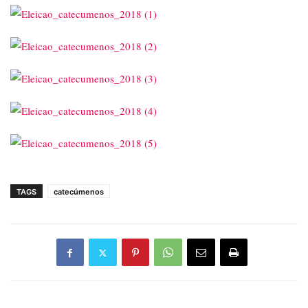
TAGS
catecúmenos