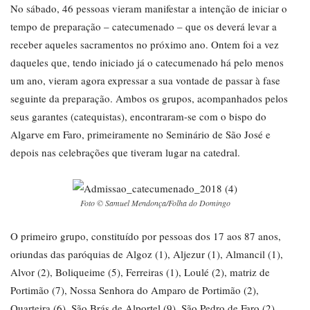
No sábado, 46 pessoas vieram manifestar a intenção de iniciar o
tempo de preparação – catecumenado – que os deverá levar a
receber aqueles sacramentos no próximo ano. Ontem foi a vez
daqueles que, tendo iniciado já o catecumenado há pelo menos
um ano, vieram agora expressar a sua vontade de passar à fase
seguinte da preparação. Ambos os grupos, acompanhados pelos
seus garantes (catequistas), encontraram-se com o bispo do
Algarve em Faro, primeiramente no Seminário de São José e
depois nas celebrações que tiveram lugar na catedral.
Foto © Samuel Mendonça/Folha do Domingo
O primeiro grupo, constituído por pessoas dos 17 aos 87 anos,
oriundas das paróquias de Algoz (1), Aljezur (1), Almancil (1),
Alvor (2), Boliqueime (5), Ferreiras (1), Loulé (2), matriz de
Portimão (7), Nossa Senhora do Amparo de Portimão (2),
Quarteira (6), São Brás de Alportel (9), São Pedro de Faro (2),