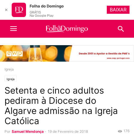
Folha do Domingo
BAIXAR
✕
GRÁTIS
Na Google Play
Igreja
Igreja
Setenta e cinco adultos
pediram à Diocese do
Algarve admissão na Igreja
Católica
176
Por
Samuel Mendonça
-
19 de Fevereiro de 2018