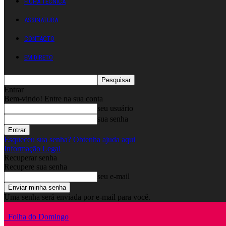
FICHA TÉCNICA
ASSINATURA
CONTACTO
EM DIRETO
Entrar
Bem-vindo! Entre na sua conta
seu usuário
sua senha
Esqueceu sua senha? Obtenha ajuda aqui
Informação Legal
Recuperar senha
Recupere sua senha
seu e-mail
Uma senha será enviada por e-mail para você.
Folha do Domingo