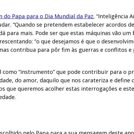
do Papa para o Dia Mundial da Paz
, “Inteligência 
judar. “Quando se pretendem estabelecer acordos d
dá para mais. Pode ser que estas máquinas vão um
rescentando: “o que desejamos é que o desenvolvimen
as contribua para pôr fim às guerras e conflitos e
cial como “instrumento” que pode contribuir para o
idade, do amor, daquilo que nos carateriza e defin
cios que queremos acolher estas interrogações e est
edade.
escolhido pelo Papa para a sua mensagem deste ano