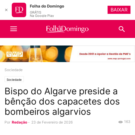
Folha do Domingo
BAIXAR
✕
GRÁTIS
Na Google Play
Sociedade
Sociedade
Bispo do Algarve preside a
bênção dos capacetes dos
bombeiros algarvios
163
Por
Redação
-
23 de Fevereiro de 2026