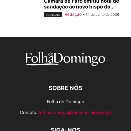
Câmara de Faro emitiu nota de
saudação ao novo bispo do...
Redação
-
14 de Julho de 2026
SOCIEDADE
SOBRE NÓS
Folha do Domingo
Contato:
folha.domingo@diocese-algarve.pt
SIGA-NOS