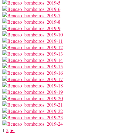
1
2
►