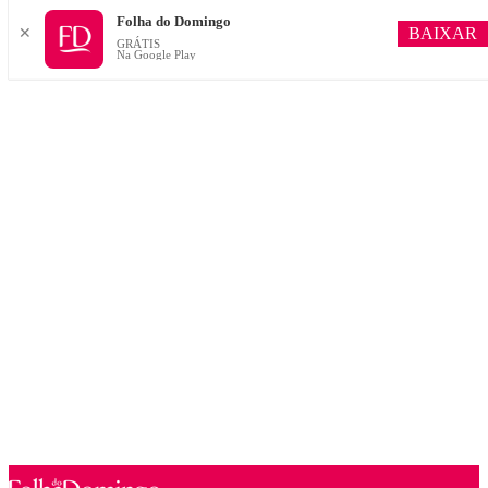
Folha do Domingo
BAIXAR
✕
GRÁTIS
Na Google Play