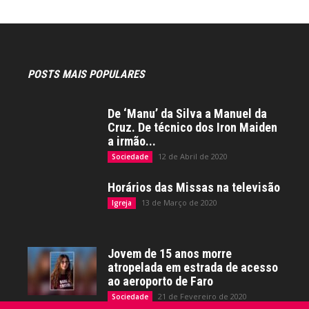
POSTS MAIS POPULARES
De ‘Manu’ da Silva a Manuel da
Cruz. De técnico dos Iron Maiden
a irmão...
12 de Abril de 2020
Sociedade
Horários das Missas na televisão
13 de Março de 2020
Igreja
Jovem de 15 anos morre
atropelada em estrada de acesso
ao aeroporto de Faro
21 de Fevereiro de 2020
Sociedade