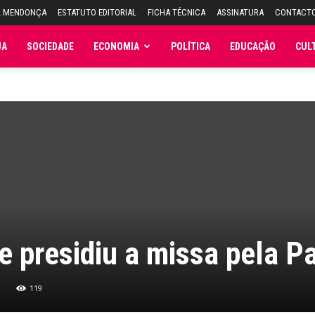
L MENDONÇA
ESTATUTO EDITORIAL
FICHA TÉCNICA
ASSINATURA
CONTACT
JA
SOCIEDADE
ECONOMIA
POLÍTICA
EDUCAÇÃO
CUL
e presidiu a missa pela P
8
119