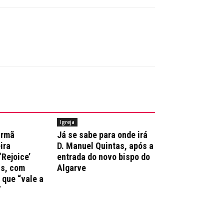
Igreja
irmã
Já se sabe para onde irá
ira
D. Manuel Quintas, após a
‘Rejoice’
entrada do novo bispo do
ns, com
Algarve
que “vale a
”