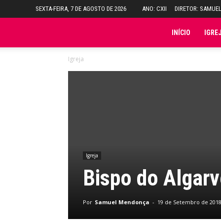
SEXTA-FEIRA, 7 DE AGOSTO DE 2026
ANO: CXII
DIRETOR: SAMUE
Folha
INÍCIO
IGRE
Igreja
do
Domingo
Igreja
Bispo do Algarv
Por
Samuel Mendonça
-
19 de Setembro de 201