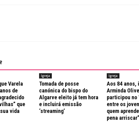
R
Igreja
Igreja
que Varela
Tomada de posse
Aos 84 anos, 
 anos de
canónica do bispo do
Arminda Olive
agradecido
Algarve eleito já tem hora
participou no 
vilhas” que
e incluirá emissão
entre os jove
 sua vida
‘streaming’
quem aprende 
pena arriscar