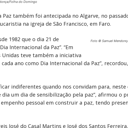
donça/Folha do Domingo
da Paz também foi antecipada no Algarve, no passado
ucaristia na igreja de São Francisco, em Faro.
de 1982 que o dia 21 de
Foto © Samuel Mendonç
ia Internacional da Paz”. “Em
 Unidas teve também a iniciativa
e cada ano como Dia Internacional da Paz”, recordou
ficar indiferentes quando nos convidam para, neste 
ia um dia de sensibilização pela paz”, afirmou o p
 empenho pessoal em construir a paz, tendo presen
reis José do Casal Martins e José dos Santos Ferreir