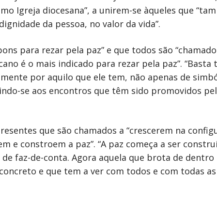
como Igreja diocesana”, a unirem-se àqueles que “
ignidade da pessoa, no valor da vida”.
ns para rezar pela paz” e que todos são “chamados a
cano é o mais indicado para rezar pela paz”. “Basta
amente por aquilo que ele tem, não apenas de simbó
erindo-se aos encontros que têm sido promovidos pe
presentes que são chamados a “crescerem na config
m e constroem a paz”. “A paz começa a ser construí
 de faz-de-conta. Agora aquela que brota de dentro
concreto e que tem a ver com todos e com todas as c