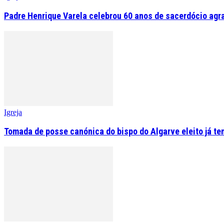
Padre Henrique Varela celebrou 60 anos de sacerdócio agr
Igreja
Tomada de posse canónica do bispo do Algarve eleito já tem