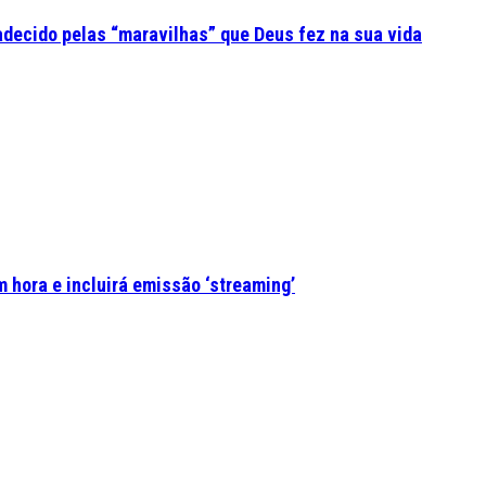
adecido pelas “maravilhas” que Deus fez na sua vida
 hora e incluirá emissão ‘streaming’