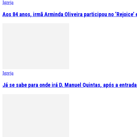
Igreja
Aos 84 anos, irmã Arminda Oliveira participou no ‘Rejoice’
Igreja
Já se sabe para onde irá D. Manuel Quintas, após a entrad