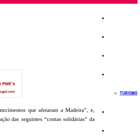
Início
Igreja
Sociedade
Economia
TURISMO
ntecimentos que afetaram a Madeira”, e,
Política
ção das seguintes “contas solidárias” da
Educação