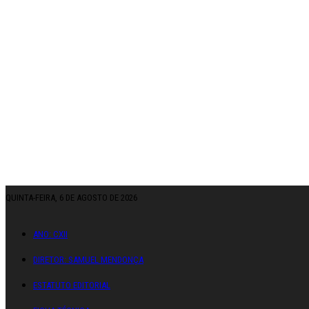
QUINTA-FEIRA, 6 DE AGOSTO DE 2026
ANO: CXII
DIRETOR: SAMUEL MENDONÇA
ESTATUTO EDITORIAL