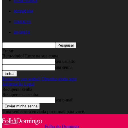
FICHA TÉCNICA
ASSINATURA
CONTACTO
EM DIRETO
Entrar
Bem-vindo! Entre na sua conta
seu usuário
sua senha
Esqueceu sua senha? Obtenha ajuda aqui
Informação Legal
Recuperar senha
Recupere sua senha
seu e-mail
Uma senha será enviada por e-mail para você.
Folha do Domingo