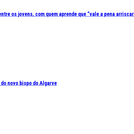
 entre os jovens, com quem aprende que “vale a pena arriscar
a do novo bispo do Algarve