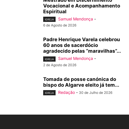
Mestrado em Discernimento
Vocacional e Acompanhamento
Espiritual
Samuel Mendonça
-
IGREJA
6 de Agosto de 2026
Padre Henrique Varela celebrou
60 anos de sacerdócio
agradecido pelas “maravilhas”...
Samuel Mendonça
-
IGREJA
2 de Agosto de 2026
Tomada de posse canónica do
bispo do Algarve eleito já tem...
Redação
-
30 de Julho de 2026
IGREJA