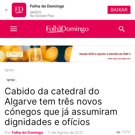
Folha do Domingo
BAIXAR
✕
GRÁTIS
Na Google Play
Igreja
Igreja
Cabido da catedral do
Algarve tem três novos
cónegos que já assumiram
dignidades e ofícios
1570
Por
Folha do Domingo
-
11 de Agosto de 2021