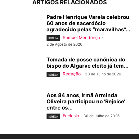
ARTIGOS RELACIONADOS
Padre Henrique Varela celebrou
60 anos de sacerdócio
agradecido pelas “maravilhas”...
Samuel Mendonça
-
IGREJA
2 de Agosto de 2026
Tomada de posse canónica do
bispo do Algarve eleito já tem...
Redação
-
30 de Julho de 2026
IGREJA
Aos 84 anos, irmã Arminda
Oliveira participou no ‘Rejoice’
entre os...
Ecclesia
-
30 de Julho de 2026
IGREJA