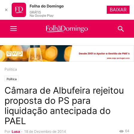
Folha do Domingo
BAIXAR
✕
GRÁTIS
Na Google Play
Política
Política
Câmara de Albufeira rejeitou
proposta do PS para
liquidação antecipada do
PAEL
64
Por
Lusa
-
18 de Dezembro de 2014