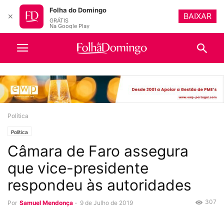
Folha do Domingo
BAIXAR
✕
GRÁTIS
Na Google Play
Política
Política
Câmara de Faro assegura
que vice-presidente
respondeu às autoridades
307
Por
Samuel Mendonça
-
9 de Julho de 2019